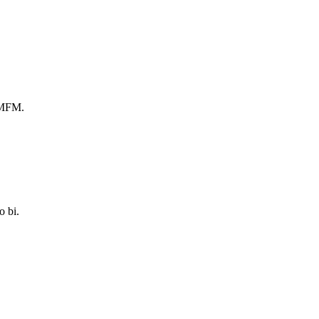
s MFM.
o bi.