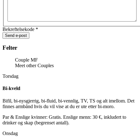
Bekreftelsekode
*
Send e-post
Felter
Couple MF
Meet other Couples
Torsdag
Bi-kveld
Bifil, bi-nysgjerrig, bi-fluid, bi-vennlig, TV, TS og alt imellom. Det
finnes armbånd hvis du vil vise at du er ute etter bi-moro.
Par & Enslige kvinner: Gratis. Enslige menn: 30 €, inkludert to
drinker og skap (begrenset antall).
Onsdag