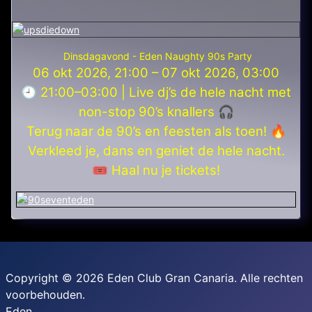
Dinsdagavond - Eden Naughty 90s Party
06 okt 2026, 21:00 – 07 okt 2026, 03:00
🕘 21:00–03:00 | Live dj’s de hele nacht met
non-stop 90’s knallers 🎧
Terug naar de 90’s en feesten als toen! 🔥
Verkleed je, dans en geniet de hele nacht.
🎟️ Haal nu je tickets!
Copyright © 2026 Eden Club Gran Canaria. Alle rechten
voorbehouden.
Eden