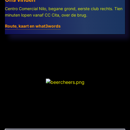
Centro Comercial Nilo, begane grond, eerste club rechts. Tien
minuten lopen vanaf CC Cita, over de brug.
Route, kaart en what3words